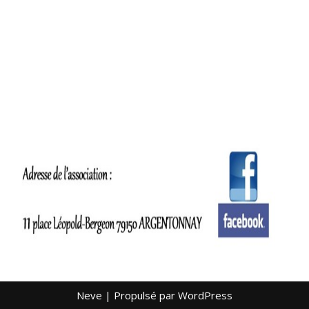
Neve
| Propulsé par
WordPress