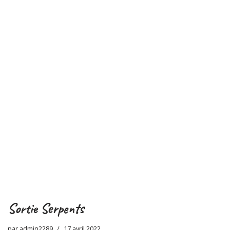
Sortie Serpents
par
admin2289
17 avril 2022