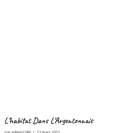
L’habitat Dans L’Argentonnais
par
admin2289
27 mars 2021